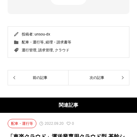
投稿者:
unsou-dx
配車・運行等
,
経理・請求書等
運行管理
,
請求管理
,
クラウド
前の記事
次の記事
関連記事
配車・運行等
2022.09.20
0
「車楽クラウド」運送業専用クラウド型 基幹シ