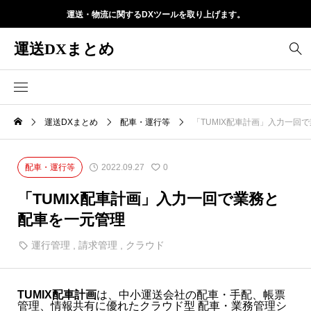
運送・物流に関するDXツールを取り上げます。
運送DXまとめ
運送DXまとめ
配車・運行等
「TUMIX配車計画」入力一回
配車・運行等
2022.09.27
0
「TUMIX配車計画」入力一回で業務と
配車を一元管理
運行管理
,
請求管理
,
クラウド
TUMIX配車計画
は、中小運送会社の配車・手配、帳票
管理、情報共有に優れたクラウド型 配車・業務管理シ