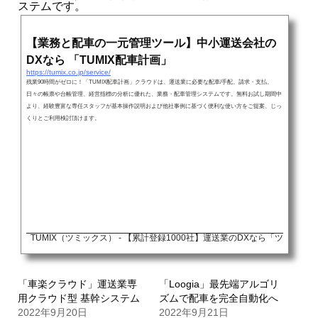
ステムです。
【業務と配車の一元管理ツール】中小運送会社の
DXなら 「TUMIX配車計画」
https://tumix.co.jp/service/
残業90時間がゼロに！「TUMIX配車計画」クラウドは、運送業に必要な配車/手配、請求・支払、
日々の帳票や台帳管理、経営指標の分析に優れた、業務・配車管理システムです。無料お試し期間中
より、経験豊富な専任スタッフが基本操作説明および他社事例に基づく便利な使い方をご提案、じっ
くりとご利用検討頂けます。
TUMIX（ツミックス） - 【累計登録1000社】運送業のDXなら「ツミック
「車楽クラウド」運送業専
「Loogia」最先端アルゴリ
用クラウド型 基幹システム
ズムで配車を完全自動化へ
2022年9月20日
2022年9月21日