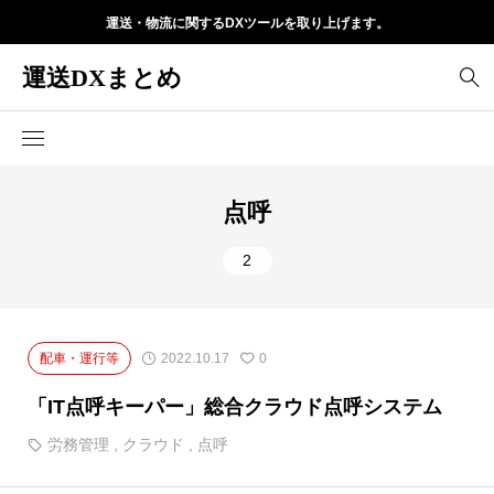
運送・物流に関するDXツールを取り上げます。
運送DXまとめ
点呼
2
配車・運行等
2022.10.17
0
「IT点呼キーパー」総合クラウド点呼システム
労務管理
,
クラウド
,
点呼